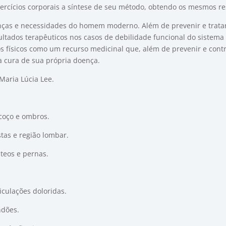
xercícios corporais a síntese de seu método, obtendo os mesmos re
oenças e necessidades do homem moderno. Além de prevenir e tratar
ultados terapêuticos nos casos de debilidade funcional do sistema 
os físicos como um recurso medicinal que, além de prevenir e cont
na cura de sua própria doença.
Maria Lúcia Lee.
scoço e ombros.
stas e região lombar.
úteos e pernas.
ticulações doloridas.
ndões.