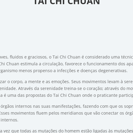
TAI CHI CHUAN
aves, fluidos e graciosos, o Tai Chi Chuan é considerado uma técn
hi Chuan estimula a circulação, favorece o funcionamento dos apare
 organismo menos propenso a infecções e doenças degenerativas.
lizar o corpo, a mente e as emoções. Seus movimentos levam à ser
nidade. Através da serenidade treina-se o coração; através do mov
ssa é uma das propostas do Tai Chi Chuan onde o praticante partic
 órgãos internos nas suas manifestações, fazendo com que os sopro
ir. Esses movimentos fluem pelos meridianos que vão conectar os ór
internos.
ma vez que todas as mutações do homem estão ligadas às mutações