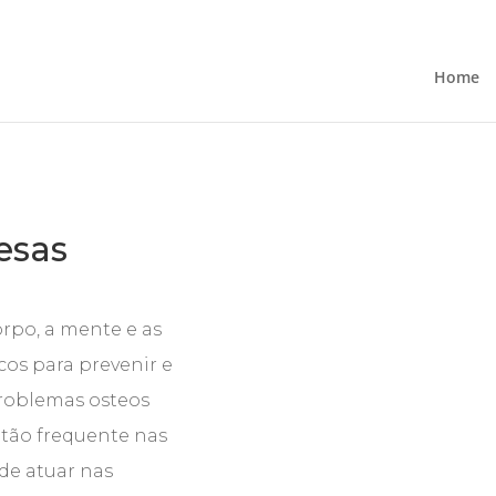
Home
esas
rpo, a mente e as
os para prevenir e
problemas osteos
e tão frequente nas
de atuar nas