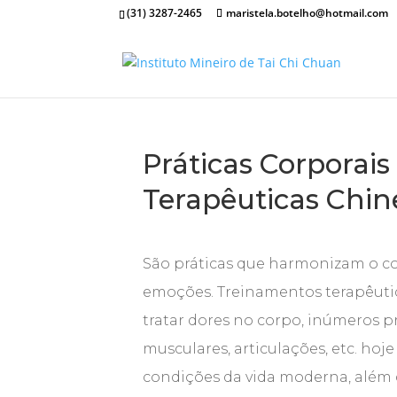
(31) 3287-2465
maristela.botelho@hotmail.com
Práticas Corporais
Terapêuticas Chin
São práticas que harmonizam o co
emoções. Treinamentos terapêutic
tratar dores no corpo, inúmeros 
musculares, articulações, etc. hoj
condições da vida moderna, além 