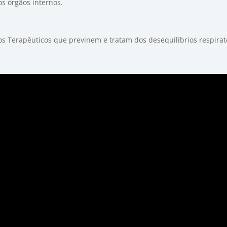
os órgãos internos.
s Terapêuticos que previnem e tratam dos desequilíbrios respirató