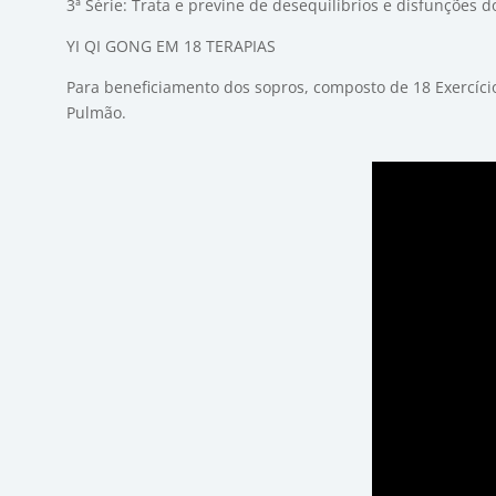
3ª Série: Trata e previne de desequilíbrios e disfunções d
YI QI GONG EM 18 TERAPIAS
Para beneficiamento dos sopros, composto de 18 Exercício
Pulmão.